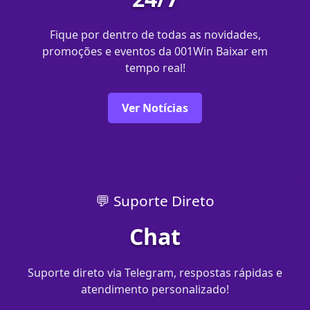
Fique por dentro de todas as novidades,
promoções e eventos da 001Win Baixar em
tempo real!
Ver Notícias
💬 Suporte Direto
Chat
Suporte direto via Telegram, respostas rápidas e
atendimento personalizado!