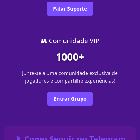
Falar Suporte
👥 Comunidade VIP
1000+
Junte-se a uma comunidade exclusiva de
jogadores e compartilhe experiências!
Entrar Grupo
📱 Como Seguir no Telegram