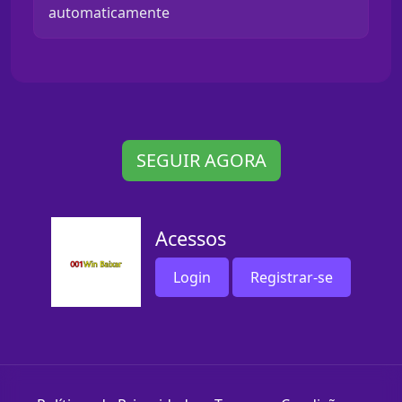
automaticamente
SEGUIR AGORA
Acessos
Login
Registrar-se