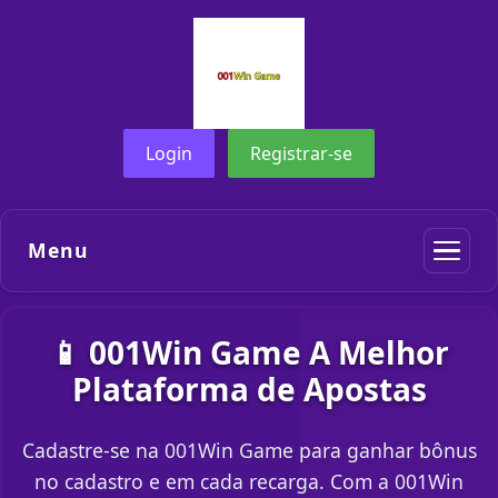
Login
Registrar-se
Menu
📱 001Win Game A Melhor
Plataforma de Apostas
Cadastre-se na 001Win Game para ganhar bônus
no cadastro e em cada recarga. Com a 001Win