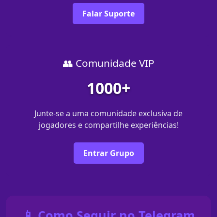
Falar Suporte
👥 Comunidade VIP
1000+
Junte-se a uma comunidade exclusiva de
jogadores e compartilhe experiências!
Entrar Grupo
📱 Como Seguir no Telegram