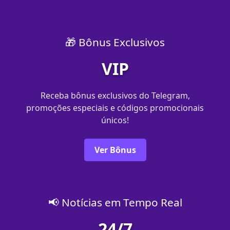
🎁 Bônus Exclusivos
VIP
Receba bônus exclusivos do Telegram,
promoções especiais e códigos promocionais
únicos!
Ver Bônus
📢 Notícias em Tempo Real
24/7