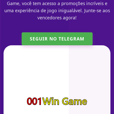
Game, você tem acesso a promoções incríveis e
uma experiência de jogo inigualável. Junte-se aos
vencedores agora!
SEGUIR NO TELEGRAM