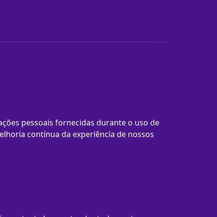
ações pessoais fornecidas durante o uso de
elhoria contínua da experiência de nossos