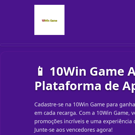
📱 10Win Game 
Plataforma de A
Cadastre-se na 10Win Game para ganha
em cada recarga. Com a 10Win Game, v
promoções incríveis e uma experiência d
Junte-se aos vencedores agora!