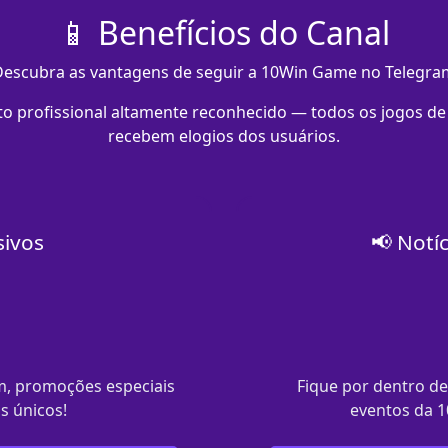
📱 Benefícios do Canal
Descubra as vantagens de seguir a 10Win Game no Telegra
o profissional altamente reconhecido — todos os jogos de
recebem elogios dos usuários.
sivos
📢 Notí
m, promoções especiais
Fique por dentro d
s únicos!
eventos da 