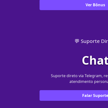
Ver Bônus
💬 Suporte Di
Cha
Suporte direto via Telegram, r
atendimento persona
Falar Suport