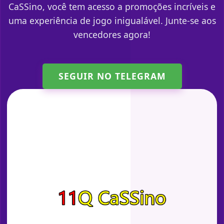
CaSSino, você tem acesso a promoções incríveis e
uma experiência de jogo inigualável. Junte-se aos
vencedores agora!
SEGUIR NO TELEGRAM