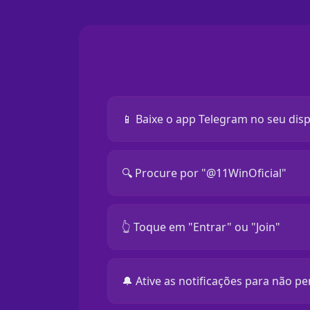
📱 Baixe o app Telegram no seu disp
🔍 Procure por "@11WinOficial"
👆 Toque em "Entrar" ou "Join"
🔔 Ative as notificações para não p