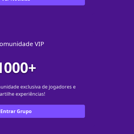
Comunidade VIP
1000+
unidade exclusiva de jogadores e
rtilhe experiências!
Entrar Grupo