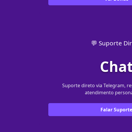
💬 Suporte Di
Cha
Suporte direto via Telegram, r
atendimento persona
Falar Suport