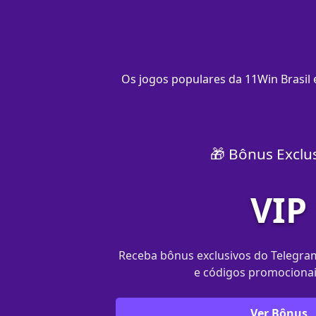
Os jogos populares da 11Win Brasi
🎁 Bônus Exclu
VIP
Receba bônus exclusivos do Telegra
e códigos promocionai
Ver Bônus