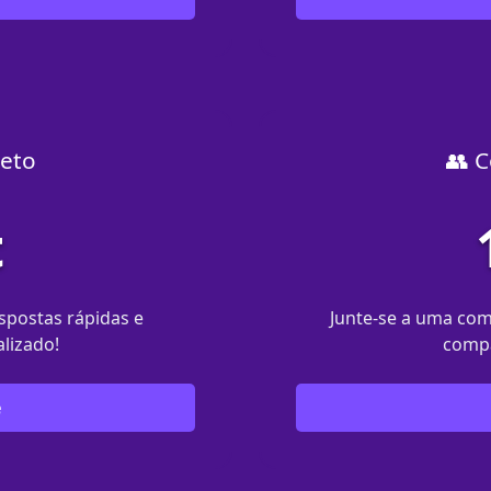
reto
👥 
t
espostas rápidas e
Junte-se a uma com
lizado!
compa
e