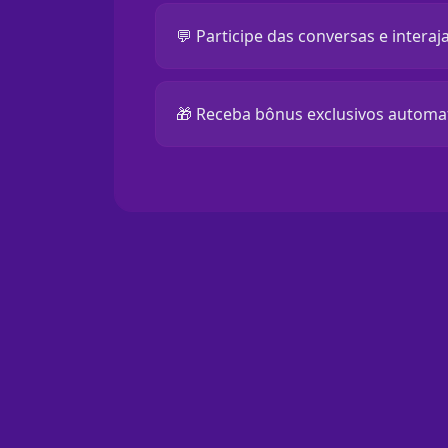
💬 Participe das conversas e interaj
🎁 Receba bônus exclusivos autom