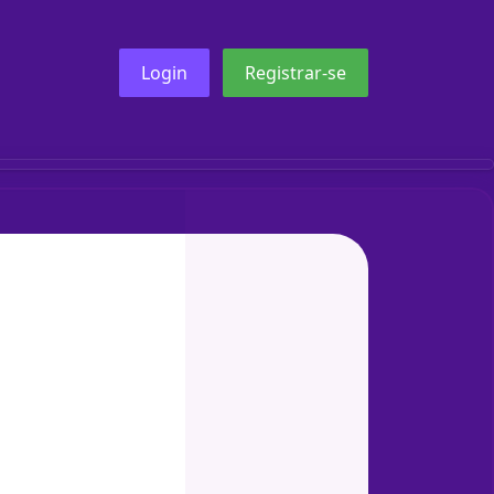
Login
Registrar-se