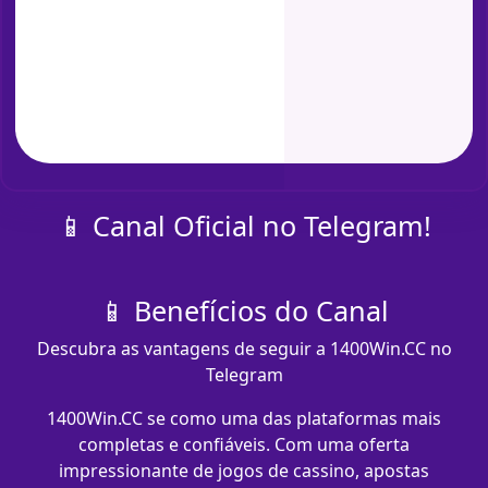
📱 Canal Oficial no Telegram!
📱 Benefícios do Canal
Descubra as vantagens de seguir a 1400Win.CC no
Telegram
1400Win.CC se como uma das plataformas mais
completas e confiáveis. Com uma oferta
impressionante de jogos de cassino, apostas