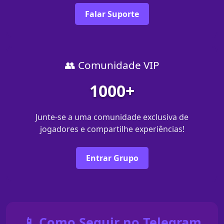
Falar Suporte
👥 Comunidade VIP
1000+
Junte-se a uma comunidade exclusiva de
jogadores e compartilhe experiências!
Entrar Grupo
📱 Como Seguir no Telegram