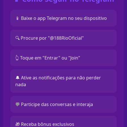
📱 Baixe o app Telegram no seu dispositivo
🔍 Procure por "@188RioOficial"
👆 Toque em "Entrar" ou "Join"
🔔 Ative as notificações para não perder
nada
💬 Participe das conversas e interaja
🎁 Receba bônus exclusivos