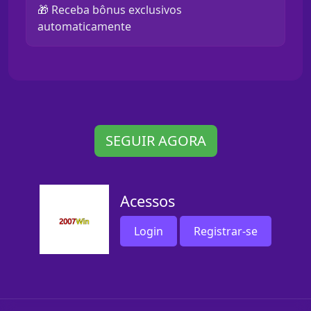
🎁 Receba bônus exclusivos
automaticamente
SEGUIR AGORA
Acessos
Login
Registrar-se