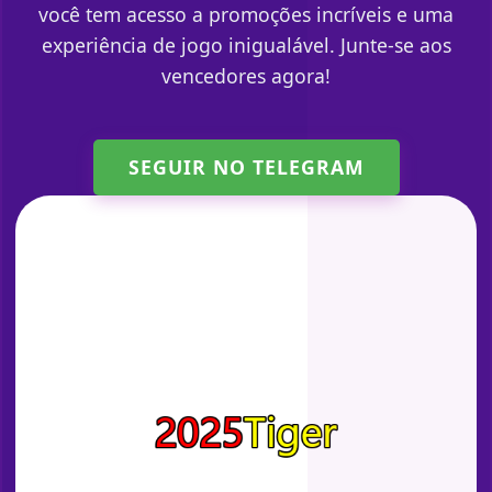
você tem acesso a promoções incríveis e uma
experiência de jogo inigualável. Junte-se aos
vencedores agora!
SEGUIR NO TELEGRAM