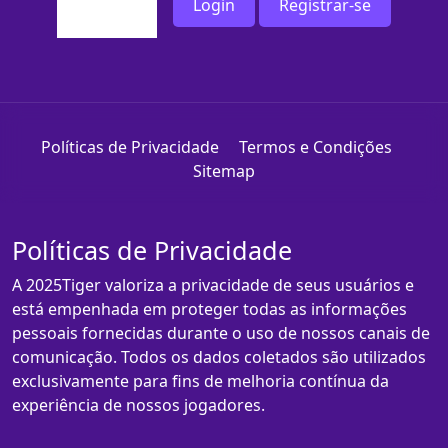
Login
Registrar-se
Políticas de Privacidade
Termos e Condições
Sitemap
Políticas de Privacidade
A 2025Tiger valoriza a privacidade de seus usuários e
está empenhada em proteger todas as informações
pessoais fornecidas durante o uso de nossos canais de
comunicação. Todos os dados coletados são utilizados
exclusivamente para fins de melhoria contínua da
experiência de nossos jogadores.