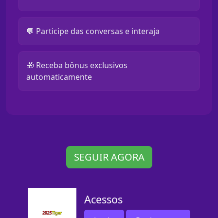
💬 Participe das conversas e interaja
🎁 Receba bônus exclusivos
automaticamente
SEGUIR AGORA
Acessos