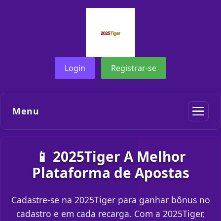
Login
Registrar-se
Menu
📱 2025Tiger A Melhor
Plataforma de Apostas
Cadastre-se na 2025Tiger para ganhar bônus no
cadastro e em cada recarga. Com a 2025Tiger,