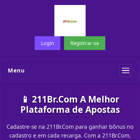
Login
Registrar-se
Menu
📱 211Br.Com A Melhor
Plataforma de Apostas
Cadastre-se na 211Br.Com para ganhar bônus no
cadastro e em cada recarga. Com a 211Br.Com,