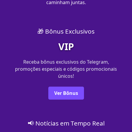
caminham juntas.
🎁 Bônus Exclusivos
VIP
Receba bônus exclusivos do Telegram,
promoções especiais e códigos promocionais
únicos!
Ver Bônus
📢 Notícias em Tempo Real