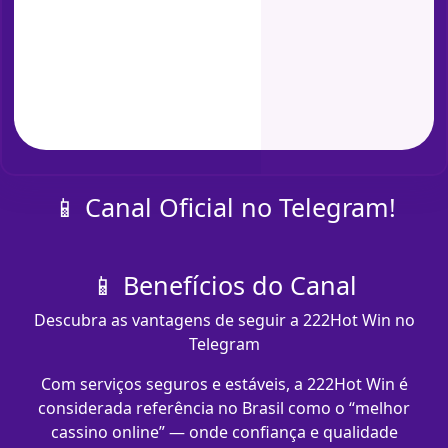
📱 Canal Oficial no Telegram!
📱 Benefícios do Canal
Descubra as vantagens de seguir a 222Hot Win no
Telegram
Com serviços seguros e estáveis, a 222Hot Win é
considerada referência no Brasil como o “melhor
cassino online” — onde confiança e qualidade