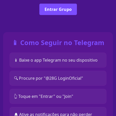
Entrar Grupo
📱 Como Seguir no Telegram
📱 Baixe o app Telegram no seu dispositivo
🔍 Procure por "@28G LoginOficial"
👆 Toque em "Entrar" ou "Join"
🔔 Ative as notificações para não perder