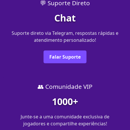
💬 Suporte Direto
Chat
Suporte direto via Telegram, respostas rápidas e
atendimento personalizado!
Falar Suporte
👥 Comunidade VIP
1000+
Junte-se a uma comunidade exclusiva de
jogadores e compartilhe experiências!