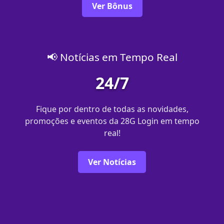
Ver Bônus
📢 Notícias em Tempo Real
24/7
Fique por dentro de todas as novidades,
promoções e eventos da 28G Login em tempo
real!
Ver Notícias