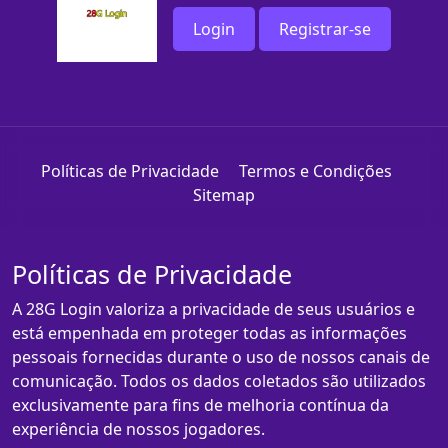
Login
Registrar-se
Políticas de Privacidade
Termos e Condições
Sitemap
Políticas de Privacidade
A 28G Login valoriza a privacidade de seus usuários e
está empenhada em proteger todas as informações
pessoais fornecidas durante o uso de nossos canais de
comunicação. Todos os dados coletados são utilizados
exclusivamente para fins de melhoria contínua da
experiência de nossos jogadores.