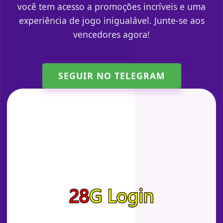
você tem acesso a promoções incríveis e uma
experiência de jogo inigualável. Junte-se aos
vencedores agora!
SEGUIR NO TELEGRAM