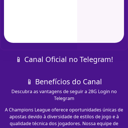
📱 Canal Oficial no Telegram!
📱 Benefícios do Canal
Descubra as vantagens de seguir a 28G Login no
Telegram
A Champions League oferece oportunidades únicas de
apostas devido à diversidade de estilos de jogo e à
qualidade técnica dos jogadores. Nossa equipe de