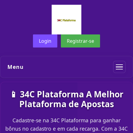
Login
Registrar-se
Menu
📱 34C Plataforma A Melhor
Plataforma de Apostas
Cadastre-se na 34C Plataforma para ganhar
bônus no cadastro e em cada recarga. Com a 34C