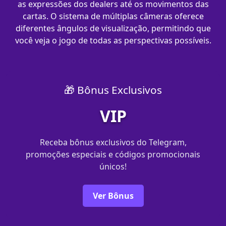
as expressões dos dealers até os movimentos das
cartas. O sistema de múltiplas câmeras oferece
diferentes ângulos de visualização, permitindo que
você veja o jogo de todas as perspectivas possíveis.
🎁 Bônus Exclusivos
VIP
Receba bônus exclusivos do Telegram,
promoções especiais e códigos promocionais
únicos!
Ver Bônus