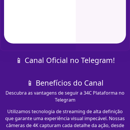
📱 Canal Oficial no Telegram!
📱 Benefícios do Canal
Descubra as vantagens de seguir a 34C Plataforma no
Telegram
Utilizamos tecnologia de streaming de alta definição
que garante uma experiência visual impecável. Nossas
câmeras de 4K capturam cada detalhe da ação, desde