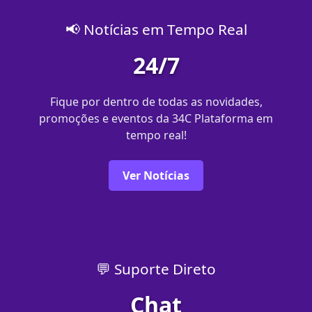
📢 Notícias em Tempo Real
24/7
Fique por dentro de todas as novidades,
promoções e eventos da 34C Plataforma em
tempo real!
Ver Notícias
💬 Suporte Direto
Chat