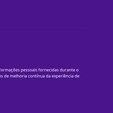
nformações pessoais fornecidas durante o
ns de melhoria contínua da experiência de