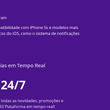
gram
mpatibilidade com iPhone 5s e modelos mais
icos do iOS, como o sistema de notificações
cias em Tempo Real
24/7
e todas as novidades, promoções e
33 Plataforma em tempo real!