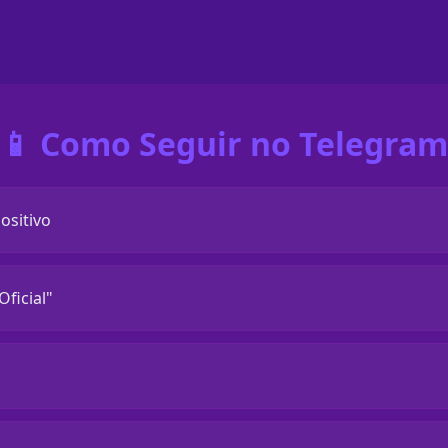
📱 Como Seguir no Telegram
ositivo
ficial"