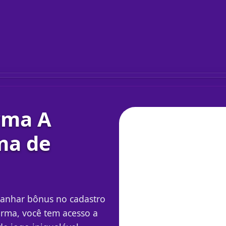
rma A
ma de
ganhar bônus no cadastro
orma, você tem acesso a