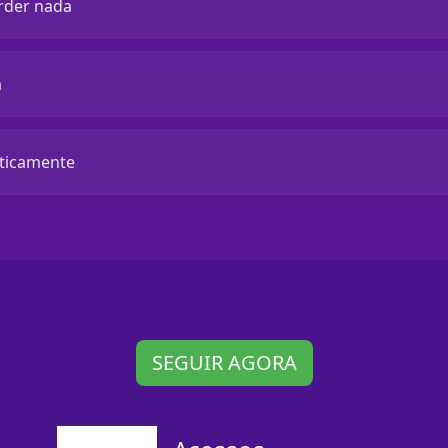
erder nada
a
aticamente
SEGUIR AGORA