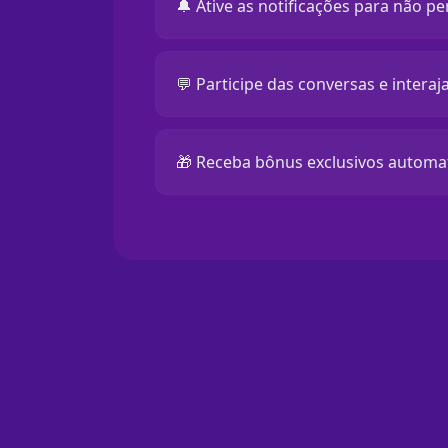
🔔 Ative as notificações para não p
💬 Participe das conversas e interaj
🎁 Receba bônus exclusivos autom