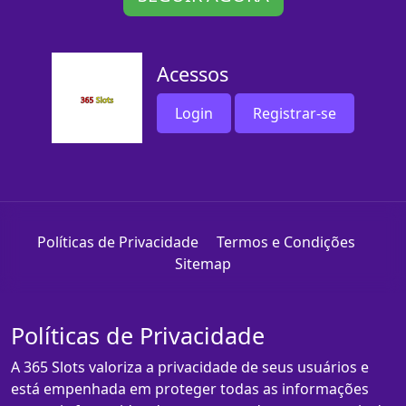
Acessos
Login
Registrar-se
Políticas de Privacidade
Termos e Condições
Sitemap
Políticas de Privacidade
A 365 Slots valoriza a privacidade de seus usuários e
está empenhada em proteger todas as informações