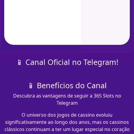
📱 Canal Oficial no Telegram!
📱 Benefícios do Canal
Descubra as vantagens de seguir a 365 Slots no
Telegram
O universo dos jogos de cassino evoluiu
significativamente ao longo dos anos, mas os cassinos
clássicos continuam a ter um lugar especial no coração