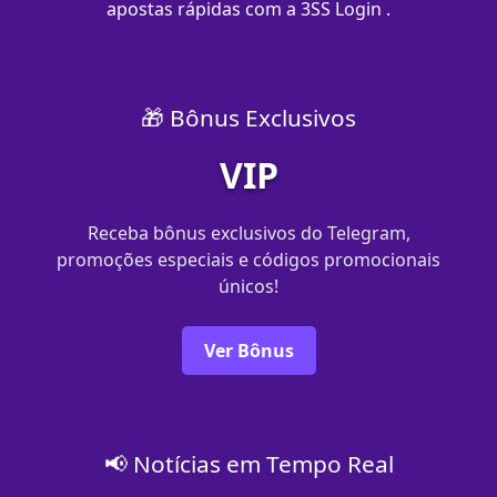
apostas rápidas com a 3SS Login .
🎁 Bônus Exclusivos
VIP
Receba bônus exclusivos do Telegram,
promoções especiais e códigos promocionais
únicos!
Ver Bônus
📢 Notícias em Tempo Real