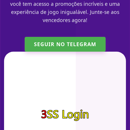
você tem acesso a promoções incríveis e uma
experiência de jogo inigualável. Junte-se aos
vencedores agora!
SEGUIR NO TELEGRAM