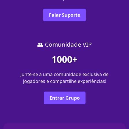
Falar Suporte
👥 Comunidade VIP
1000+
Junte-se a uma comunidade exclusiva de
jogadores e compartilhe experiências!
Entrar Grupo