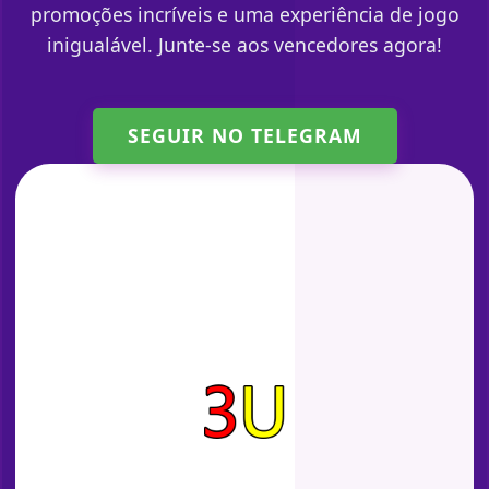
promoções incríveis e uma experiência de jogo
inigualável. Junte-se aos vencedores agora!
SEGUIR NO TELEGRAM