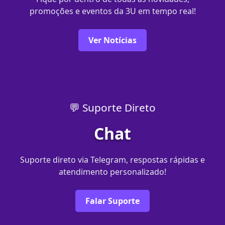
promoções e eventos da 3U em tempo real!
Ver Notícias
💬 Suporte Direto
Chat
Suporte direto via Telegram, respostas rápidas e
atendimento personalizado!
Falar Suporte