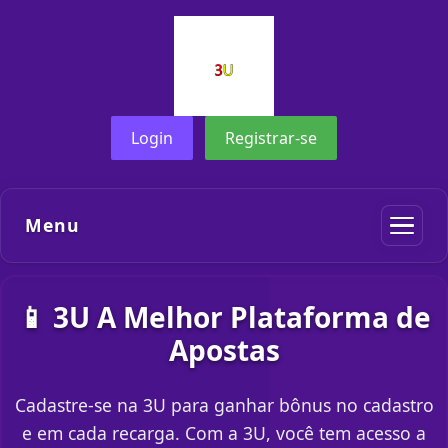
Login
Registrar-se
Menu
📱 3U A Melhor Plataforma de
Apostas
Cadastre-se na 3U para ganhar bônus no cadastro
e em cada recarga. Com a 3U, você tem acesso a