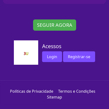
SEGUIR AGORA
Acessos
Login
Registrar-se
Políticas de Privacidade
Termos e Condições
Sitemap