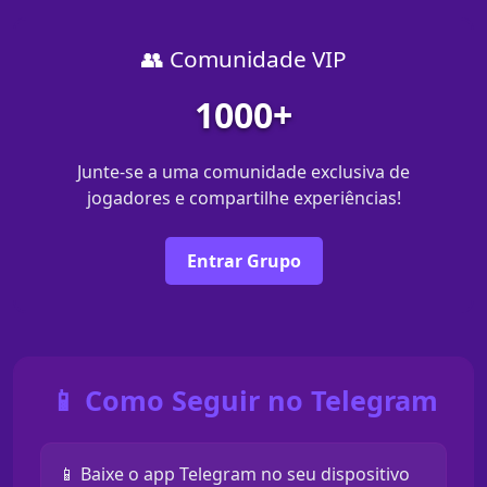
👥 Comunidade VIP
1000+
Junte-se a uma comunidade exclusiva de
jogadores e compartilhe experiências!
Entrar Grupo
📱 Como Seguir no Telegram
📱 Baixe o app Telegram no seu dispositivo