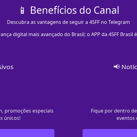
📱 Benefícios do Canal
Descubra as vantagens de seguir a 45FF no Telegram
ça digital mais avançado do Brasil; o APP da 45FF Brasil é e
sivos
📢 Notí
m, promoções especiais
Fique por dentro d
s únicos!
eventos 