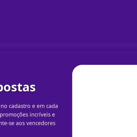
postas
 no cadastro e em cada
 promoções incríveis e
unte-se aos vencedores