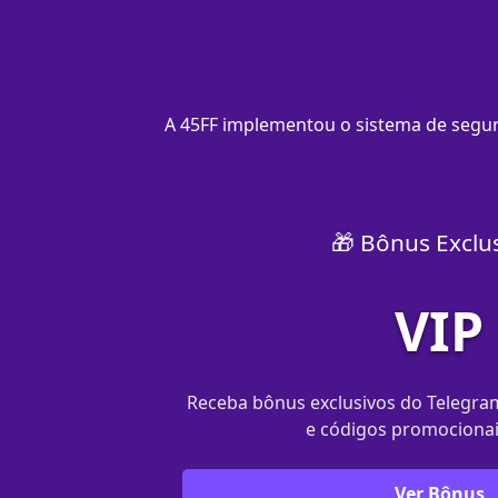
A 45FF implementou o sistema de seguran
🎁 Bônus Exclu
VIP
Receba bônus exclusivos do Telegra
e códigos promocionai
Ver Bônus