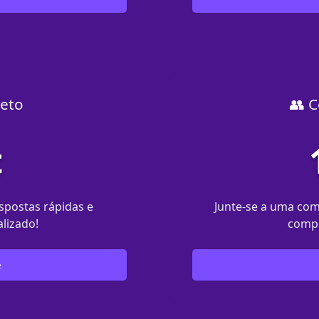
reto
👥 
t
espostas rápidas e
Junte-se a uma com
lizado!
compa
e