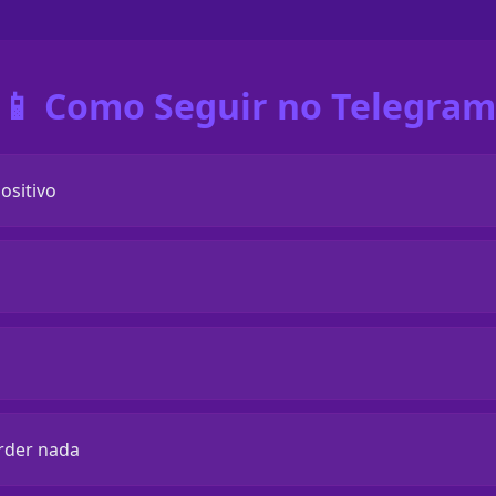
📱 Como Seguir no Telegram
ositivo
erder nada