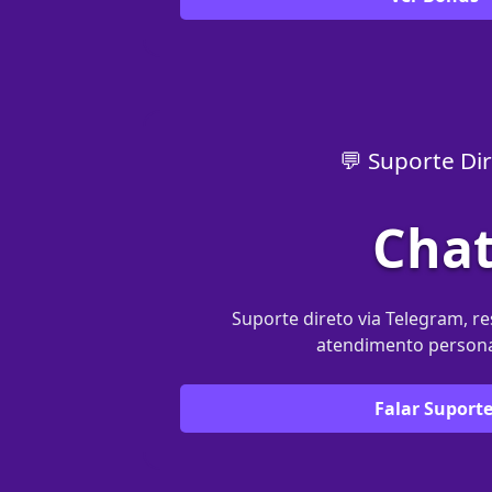
💬 Suporte Di
Cha
Suporte direto via Telegram, r
atendimento persona
Falar Suport