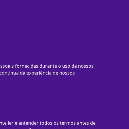
essoais fornecidas durante o uso de nossos
 contínua da experiência de nossos
nte ler e entender todos os termos antes de