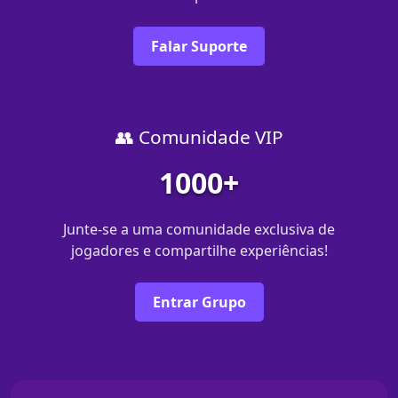
Falar Suporte
👥 Comunidade VIP
1000+
Junte-se a uma comunidade exclusiva de
jogadores e compartilhe experiências!
Entrar Grupo