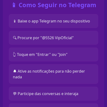
📱 Como Seguir no Telegram
📱 Baixe o app Telegram no seu dispositivo
🔍 Procure por "@5526 VipOficial"
👆 Toque em "Entrar" ou "Join"
🔔 Ative as notificações para não perder
nada
💬 Participe das conversas e interaja