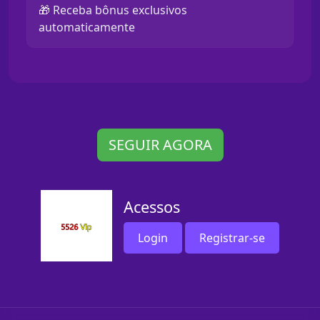
🎁 Receba bônus exclusivos
automaticamente
SEGUIR AGORA
Acessos
Login
Registrar-se