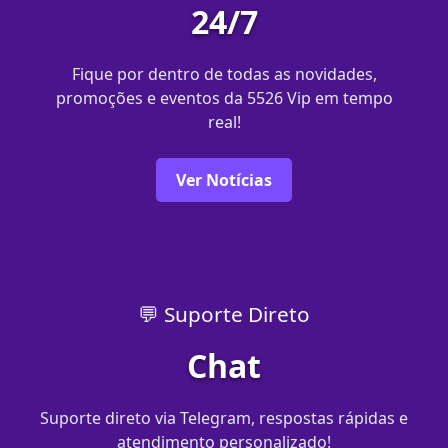
24/7
Fique por dentro de todas as novidades,
promoções e eventos da 5526 Vip em tempo
real!
Ver Notícias
💬 Suporte Direto
Chat
Suporte direto via Telegram, respostas rápidas e
atendimento personalizado!