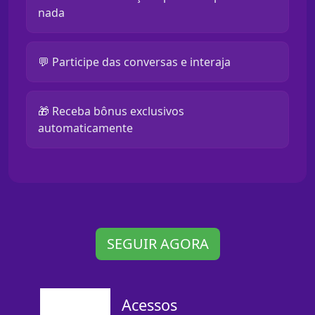
nada
💬 Participe das conversas e interaja
🎁 Receba bônus exclusivos
automaticamente
SEGUIR AGORA
Acessos