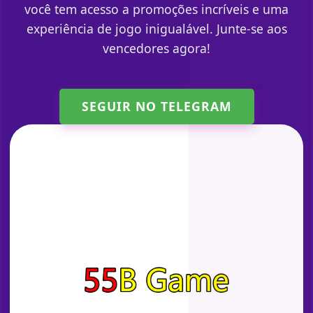
você tem acesso a promoções incríveis e uma
experiência de jogo inigualável. Junte-se aos
vencedores agora!
SEGUIR NO TELEGRAM