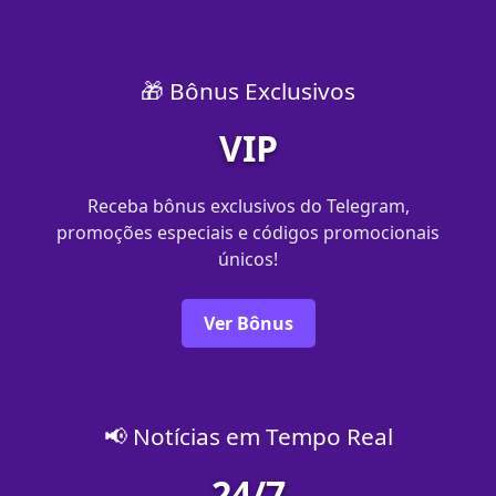
🎁 Bônus Exclusivos
VIP
Receba bônus exclusivos do Telegram,
promoções especiais e códigos promocionais
únicos!
Ver Bônus
📢 Notícias em Tempo Real
24/7