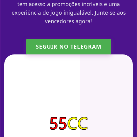
tem acesso a promoções incríveis e uma
experiência de jogo inigualável. Junte-se aos
vencedores agora!
SEGUIR NO TELEGRAM