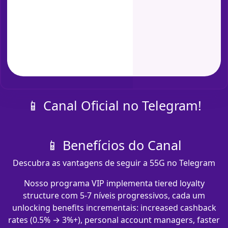
📱 Canal Oficial no Telegram!
📱 Benefícios do Canal
Descubra as vantagens de seguir a 55G no Telegram
Nosso programa VIP implementa tiered loyalty
structure com 5-7 níveis progressivos, cada um
unlocking benefits incrementais: increased cashback
rates (0.5% → 3%+), personal account managers, faster