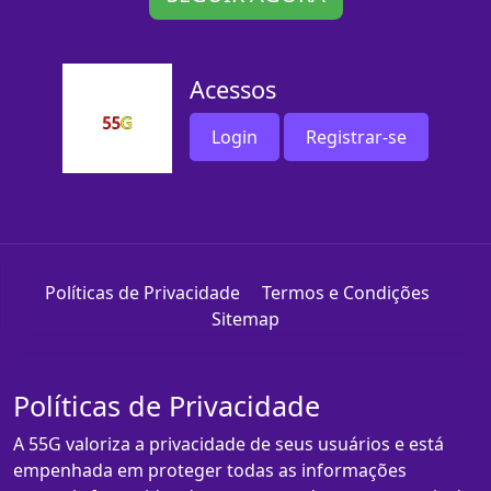
Acessos
Login
Registrar-se
Políticas de Privacidade
Termos e Condições
Sitemap
Políticas de Privacidade
A 55G valoriza a privacidade de seus usuários e está
empenhada em proteger todas as informações