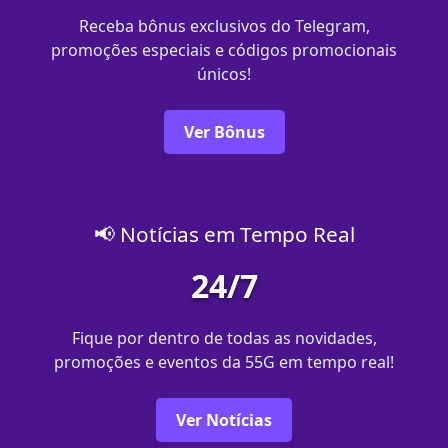
Receba bônus exclusivos do Telegram,
promoções especiais e códigos promocionais
únicos!
Ver Bônus
📢 Notícias em Tempo Real
24/7
Fique por dentro de todas as novidades,
promoções e eventos da 55G em tempo real!
Ver Notícias