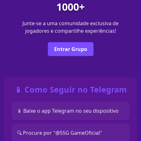
1000+
Junte-se a uma comunidade exclusiva de
jogadores e compartilhe experiências!
Entrar Grupo
📱 Como Seguir no Telegram
📱 Baixe o app Telegram no seu dispositivo
🔍 Procure por "@55G GameOficial"