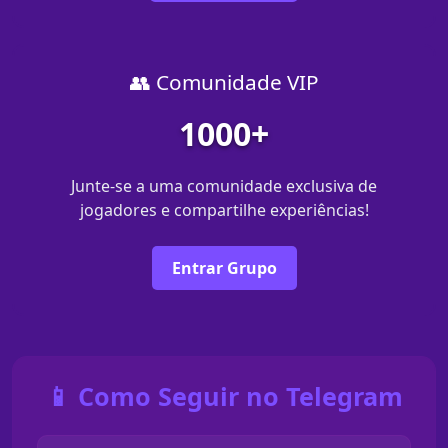
👥 Comunidade VIP
1000+
Junte-se a uma comunidade exclusiva de
jogadores e compartilhe experiências!
Entrar Grupo
📱 Como Seguir no Telegram