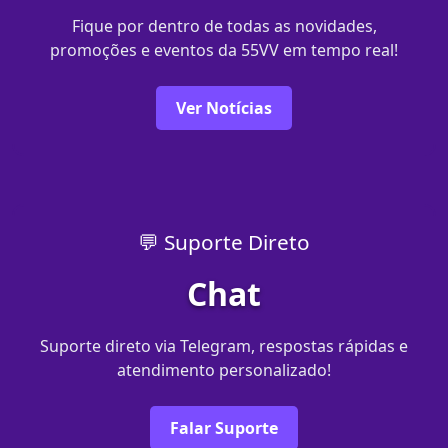
Fique por dentro de todas as novidades,
promoções e eventos da 55VV em tempo real!
Ver Notícias
💬 Suporte Direto
Chat
Suporte direto via Telegram, respostas rápidas e
atendimento personalizado!
Falar Suporte