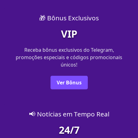
🎁 Bônus Exclusivos
VIP
Receba bônus exclusivos do Telegram,
promoções especiais e códigos promocionais
únicos!
Ver Bônus
📢 Notícias em Tempo Real
24/7