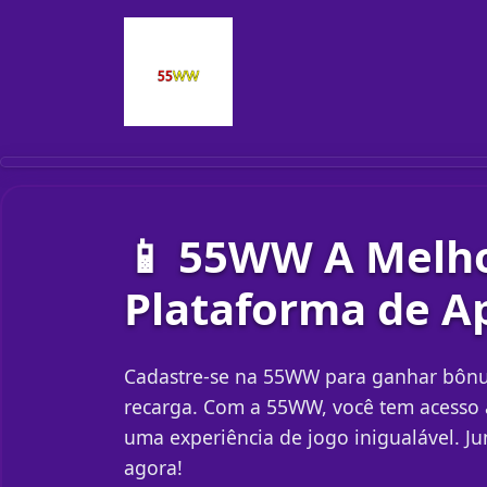
📱 55WW A Melh
Plataforma de A
Cadastre-se na 55WW para ganhar bônu
recarga. Com a 55WW, você tem acesso 
uma experiência de jogo inigualável. J
agora!