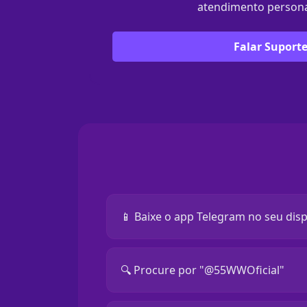
atendimento persona
Falar Suport
📱 Baixe o app Telegram no seu disp
🔍 Procure por "@55WWOficial"