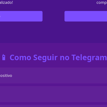
lizado!
compa
e
📱 Como Seguir no Telegram
ositivo