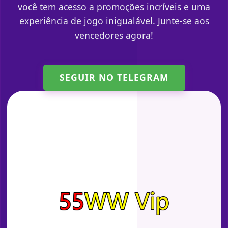
você tem acesso a promoções incríveis e uma
experiência de jogo inigualável. Junte-se aos
vencedores agora!
SEGUIR NO TELEGRAM