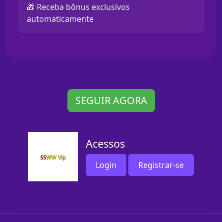
🎁 Receba bônus exclusivos
automaticamente
SEGUIR AGORA
Acessos
Login
Registrar-se