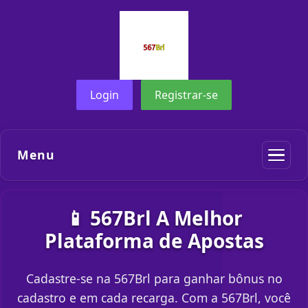
Login
Registrar-se
Menu
📱 567Brl A Melhor
Plataforma de Apostas
Cadastre-se na 567Brl para ganhar bônus no
cadastro e em cada recarga. Com a 567Brl, você