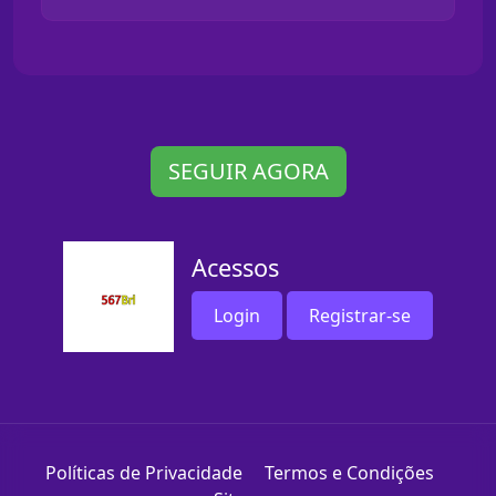
SEGUIR AGORA
Acessos
Login
Registrar-se
Políticas de Privacidade
Termos e Condições