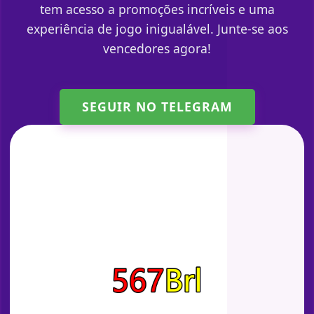
tem acesso a promoções incríveis e uma
experiência de jogo inigualável. Junte-se aos
vencedores agora!
SEGUIR NO TELEGRAM