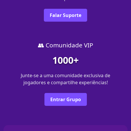
Falar Suporte
👥 Comunidade VIP
1000+
Junte-se a uma comunidade exclusiva de
jogadores e compartilhe experiências!
Entrar Grupo