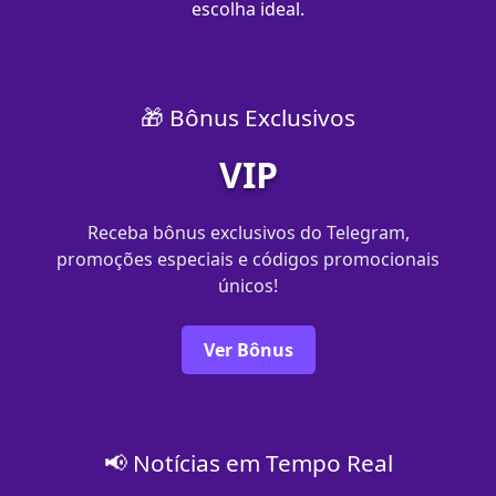
escolha ideal.
🎁 Bônus Exclusivos
VIP
Receba bônus exclusivos do Telegram,
promoções especiais e códigos promocionais
únicos!
Ver Bônus
📢 Notícias em Tempo Real