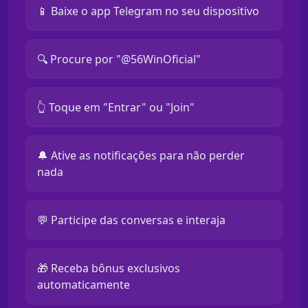
📱 Baixe o app Telegram no seu dispositivo
🔍 Procure por "@56WinOficial"
👆 Toque em "Entrar" ou "Join"
🔔 Ative as notificações para não perder
nada
💬 Participe das conversas e interaja
🎁 Receba bônus exclusivos
automaticamente