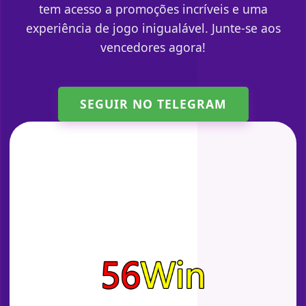
tem acesso a promoções incríveis e uma
experiência de jogo inigualável. Junte-se aos
vencedores agora!
SEGUIR NO TELEGRAM