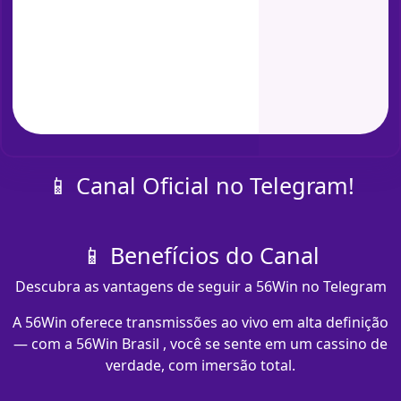
📱 Canal Oficial no Telegram!
📱 Benefícios do Canal
Descubra as vantagens de seguir a 56Win no Telegram
A 56Win oferece transmissões ao vivo em alta definição
— com a 56Win Brasil , você se sente em um cassino de
verdade, com imersão total.