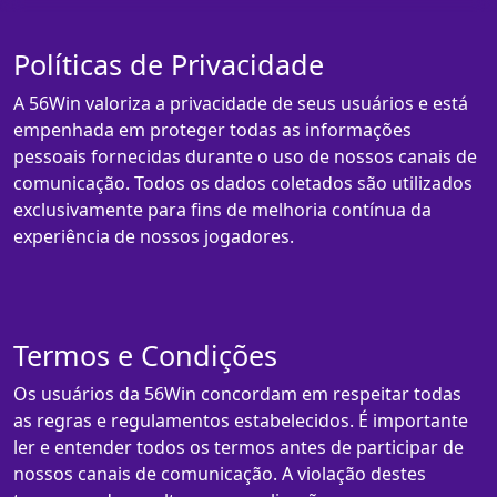
Políticas de Privacidade
A 56Win valoriza a privacidade de seus usuários e está
empenhada em proteger todas as informações
pessoais fornecidas durante o uso de nossos canais de
comunicação. Todos os dados coletados são utilizados
exclusivamente para fins de melhoria contínua da
experiência de nossos jogadores.
Termos e Condições
Os usuários da 56Win concordam em respeitar todas
as regras e regulamentos estabelecidos. É importante
ler e entender todos os termos antes de participar de
nossos canais de comunicação. A violação destes