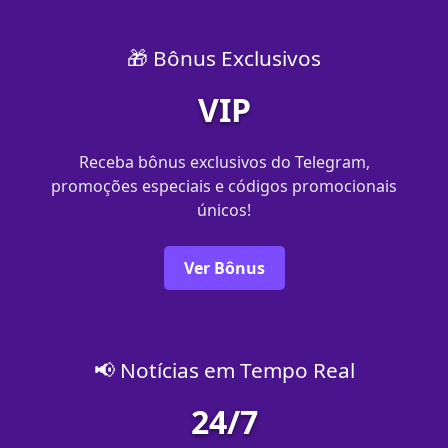
🎁 Bônus Exclusivos
VIP
Receba bônus exclusivos do Telegram,
promoções especiais e códigos promocionais
únicos!
Ver Bônus
📢 Notícias em Tempo Real
24/7