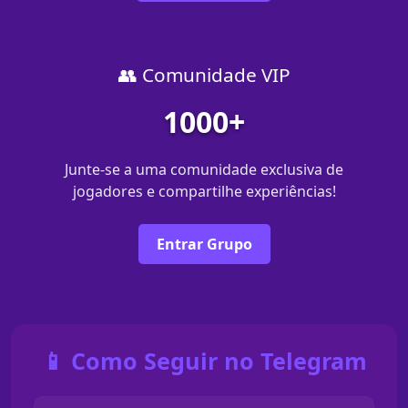
👥 Comunidade VIP
1000+
Junte-se a uma comunidade exclusiva de
jogadores e compartilhe experiências!
Entrar Grupo
📱 Como Seguir no Telegram