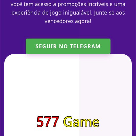
você tem acesso a promoções incríveis e uma
experiência de jogo inigualável. Junte-se aos
vencedores agora!
SEGUIR NO TELEGRAM