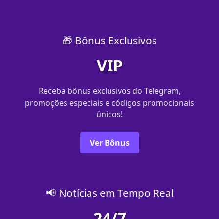
🎁 Bônus Exclusivos
VIP
Receba bônus exclusivos do Telegram,
promoções especiais e códigos promocionais
únicos!
Ver Bônus
📢 Notícias em Tempo Real
24/7