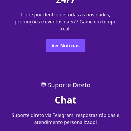
Fique por dentro de todas as novidades,
promoções e eventos da 577 Game em tempo
real!
Ver Notícias
💬 Suporte Direto
Chat
Suporte direto via Telegram, respostas rápidas e
atendimento personalizado!