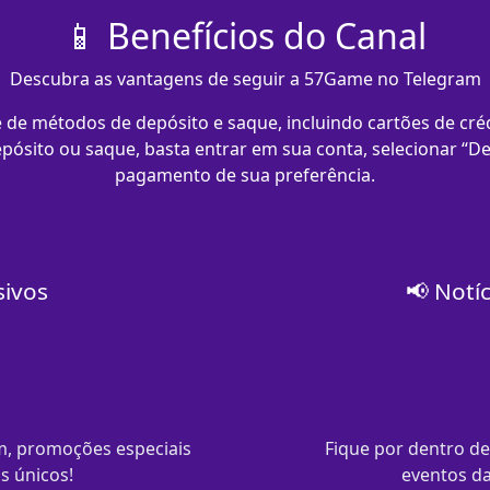
📱 Benefícios do Canal
Descubra as vantagens de seguir a 57Game no Telegram
e métodos de depósito e saque, incluindo cartões de crédi
epósito ou saque, basta entrar em sua conta, selecionar “D
pagamento de sua preferência.
sivos
📢 Notí
m, promoções especiais
Fique por dentro d
s únicos!
eventos d