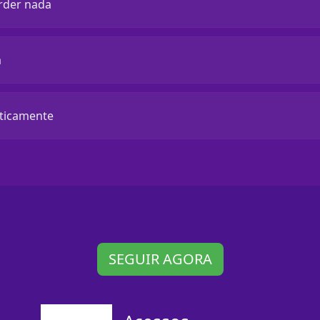
erder nada
a
aticamente
SEGUIR AGORA