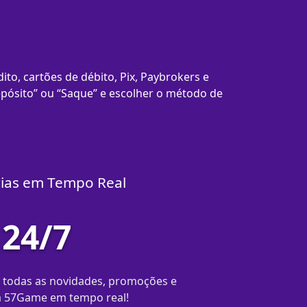
to, cartões de débito, Pix, Paybrokers e
epósito” ou “Saque” e escolher o método de
cias em Tempo Real
24/7
e todas as novidades, promoções e
a 57Game em tempo real!