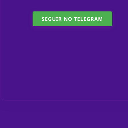
SEGUIR NO TELEGRAM