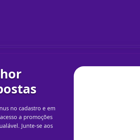
lhor
postas
nus no cadastro e em
 acesso a promoções
ualável. Junte-se aos