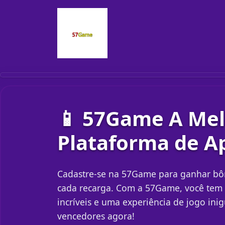
📱 57Game A Me
Plataforma de A
Cadastre-se na 57Game para ganhar bô
cada recarga. Com a 57Game, você tem
incríveis e uma experiência de jogo inig
vencedores agora!