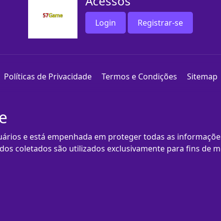
Acessos
Login
Registrar-se
Políticas de Privacidade
Termos e Condições
Sitemap
de
suários e está empenhada em proteger todas as informaçõe
os coletados são utilizados exclusivamente para fins de m