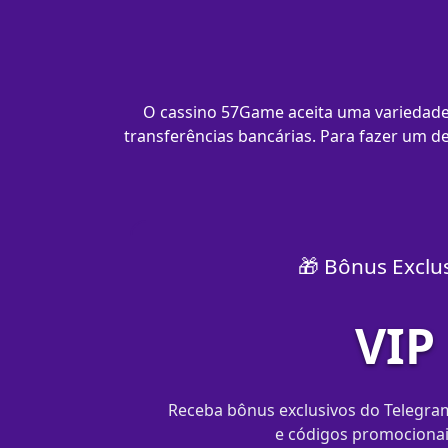
O cassino 57Game aceita uma variedade d
transferências bancárias. Para fazer um d
🎁 Bônus Exclu
VIP
Receba bônus exclusivos do Telegra
e códigos promocionai