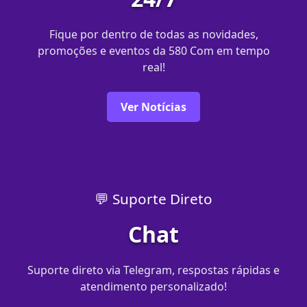
Fique por dentro de todas as novidades,
promoções e eventos da 580 Com em tempo
real!
Ver Notícias
💬 Suporte Direto
Chat
Suporte direto via Telegram, respostas rápidas e
atendimento personalizado!