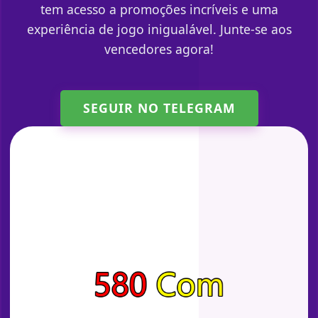
tem acesso a promoções incríveis e uma
experiência de jogo inigualável. Junte-se aos
vencedores agora!
SEGUIR NO TELEGRAM