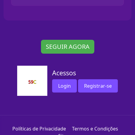
SEGUIR AGORA
Acessos
Login
Registrar-se
Políticas de Privacidade
Termos e Condições