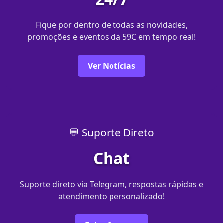
Fique por dentro de todas as novidades,
promoções e eventos da 59C em tempo real!
Ver Notícias
💬 Suporte Direto
Chat
Suporte direto via Telegram, respostas rápidas e
atendimento personalizado!