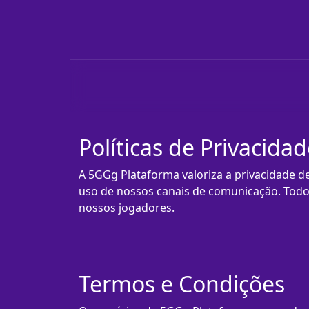
Políticas de Privacida
A 5GGg Plataforma valoriza a privacidade 
uso de nossos canais de comunicação. Todos
nossos jogadores.
Termos e Condições