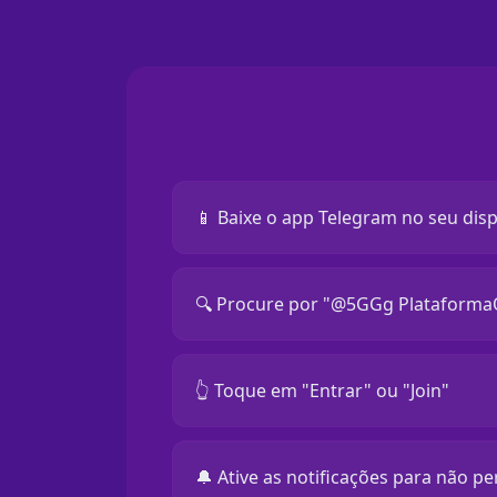
📱 Baixe o app Telegram no seu disp
🔍 Procure por "@5GGg PlataformaO
👆 Toque em "Entrar" ou "Join"
🔔 Ative as notificações para não p