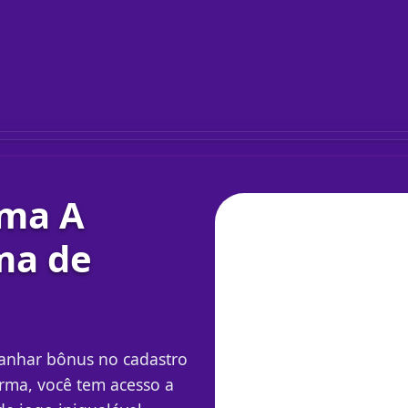
rma A
ma de
anhar bônus no cadastro
rma, você tem acesso a