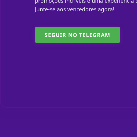
promoções incríveis e uma experiência d
Junte-se aos vencedores agora!
SEGUIR NO TELEGRAM