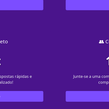
reto
👥 
t
espostas rápidas e
Junte-se a uma com
lizado!
compa
e