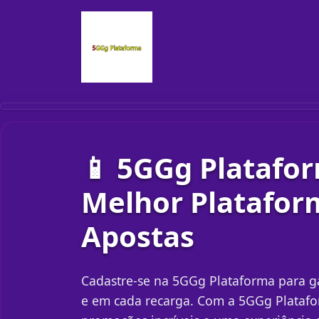
📱 5GGg Platafo
Melhor Platafor
Apostas
Cadastre-se na 5GGg Plataforma para g
e em cada recarga. Com a 5GGg Platafo