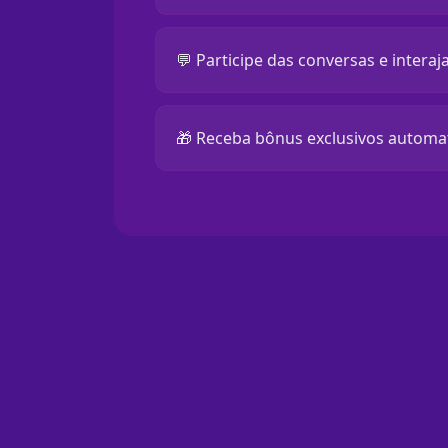
💬 Participe das conversas e interaj
🎁 Receba bônus exclusivos autom