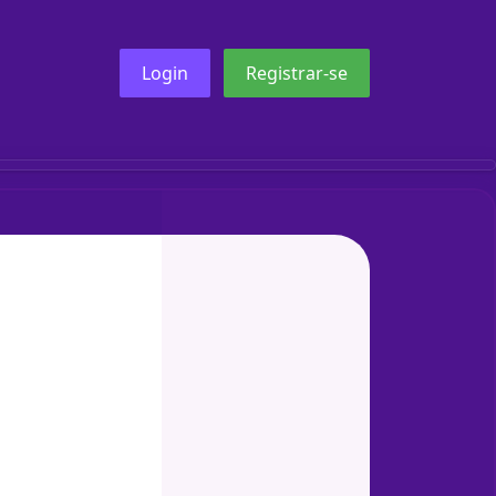
Login
Registrar-se