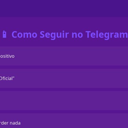
📱 Como Seguir no Telegram
ositivo
ficial"
erder nada