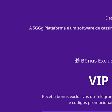
Des
A 5GGg Plataforma é um software de cassin
🎁 Bônus Exclu
VIP
Receba bônus exclusivos do Telegra
e códigos promocionai