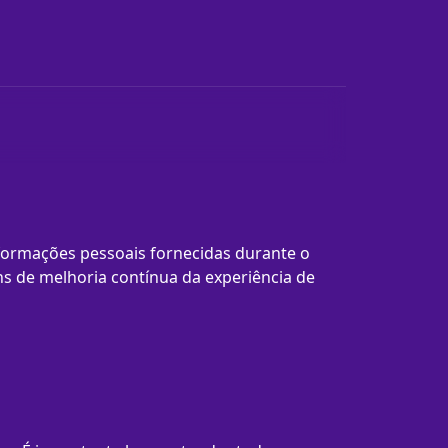
formações pessoais fornecidas durante o
ns de melhoria contínua da experiência de