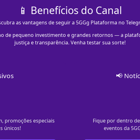
📱 Benefícios do Canal
cubra as vantagens de seguir a 5GGg Plataforma no Tele
o de pequeno investimento e grandes retornos — a platafo
justiça e transparência. Venha testar sua sorte!
sivos
📢 Notí
m, promoções especiais
Fique por dentro d
s únicos!
eventos da 5GG