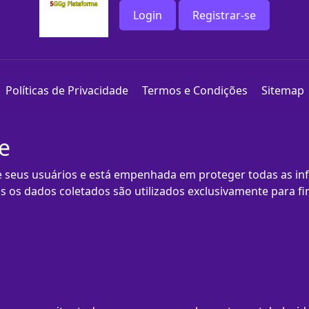
Login
Registrar-se
Políticas de Privacidade
Termos e Condições
Sitemap
de
de seus usuários e está empenhada em proteger todas as in
 os dados coletados são utilizados exclusivamente para fi