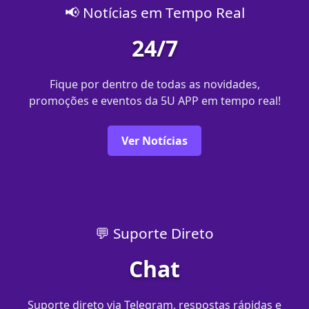
📢 Notícias em Tempo Real
24/7
Fique por dentro de todas as novidades,
promoções e eventos da 5U APP em tempo real!
Ver Notícias
💬 Suporte Direto
Chat
Suporte direto via Telegram, respostas rápidas e