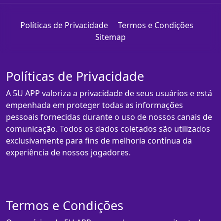
Políticas de Privacidade
Termos e Condições
Sitemap
Políticas de Privacidade
A 5U APP valoriza a privacidade de seus usuários e está
empenhada em proteger todas as informações
pessoais fornecidas durante o uso de nossos canais de
comunicação. Todos os dados coletados são utilizados
exclusivamente para fins de melhoria contínua da
experiência de nossos jogadores.
Termos e Condições