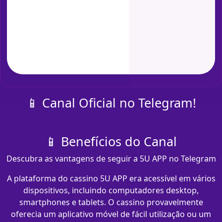
📱 Canal Oficial no Telegram!
📱 Benefícios do Canal
Descubra as vantagens de seguir a 5U APP no Telegram
A plataforma do cassino 5U APP era acessível em vários
dispositivos, incluindo computadores desktop,
smartphones e tablets. O cassino provavelmente
oferecia um aplicativo móvel de fácil utilização ou um