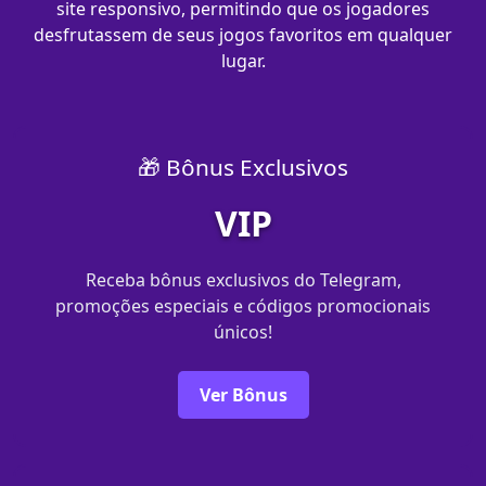
site responsivo, permitindo que os jogadores
desfrutassem de seus jogos favoritos em qualquer
lugar.
🎁 Bônus Exclusivos
VIP
Receba bônus exclusivos do Telegram,
promoções especiais e códigos promocionais
únicos!
Ver Bônus