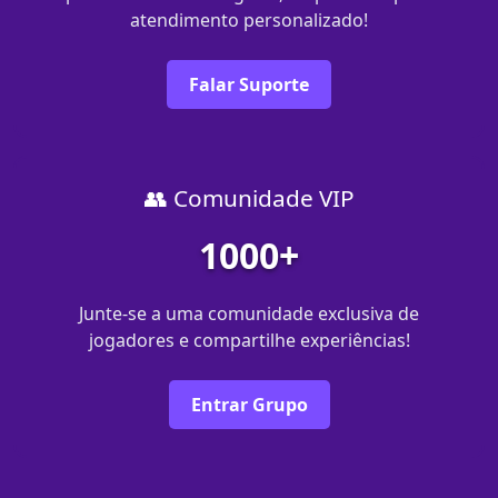
atendimento personalizado!
Falar Suporte
👥 Comunidade VIP
1000+
Junte-se a uma comunidade exclusiva de
jogadores e compartilhe experiências!
Entrar Grupo