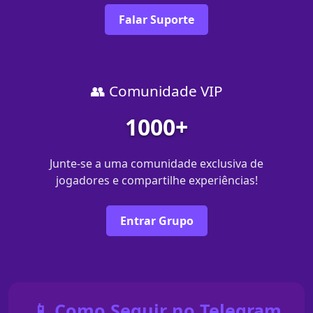
Falar Suporte
👥 Comunidade VIP
1000+
Junte-se a uma comunidade exclusiva de
jogadores e compartilhe experiências!
Entrar Grupo
📱 Como Seguir no Telegram