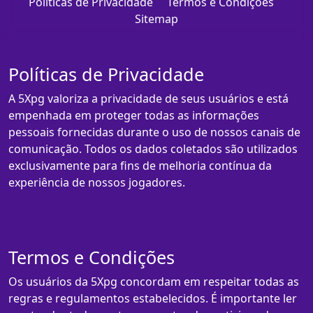
Políticas de Privacidade
Termos e Condições
Sitemap
Políticas de Privacidade
A 5Xpg valoriza a privacidade de seus usuários e está
empenhada em proteger todas as informações
pessoais fornecidas durante o uso de nossos canais de
comunicação. Todos os dados coletados são utilizados
exclusivamente para fins de melhoria contínua da
experiência de nossos jogadores.
Termos e Condições
Os usuários da 5Xpg concordam em respeitar todas as
regras e regulamentos estabelecidos. É importante ler