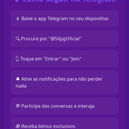
📱 Baixe o app Telegram no seu dispositivo
🔍 Procure por "@5XpgOficial"
👆 Toque em "Entrar" ou "Join"
🔔 Ative as notificações para não perder
nada
💬 Participe das conversas e interaja
🎁 Receba bônus exclusivos