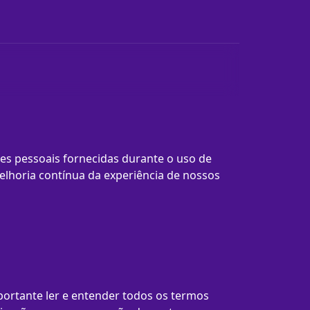
es pessoais fornecidas durante o uso de
elhoria contínua da experiência de nossos
ortante ler e entender todos os termos