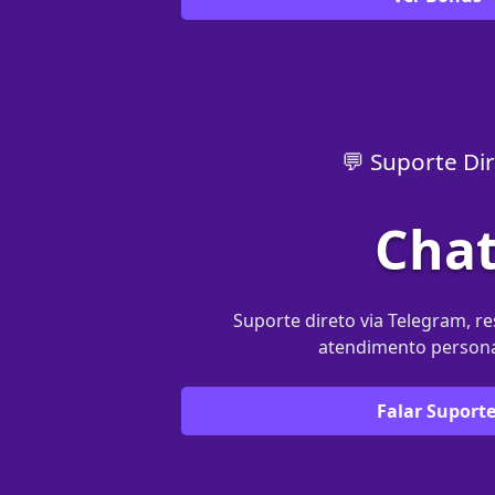
💬 Suporte Di
Cha
Suporte direto via Telegram, r
atendimento persona
Falar Suport