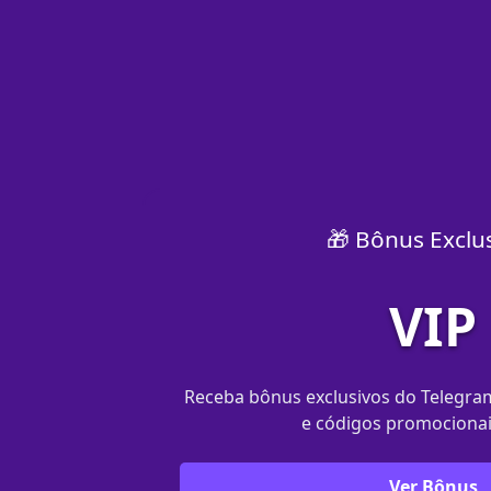
🎁 Bônus Exclu
VIP
Receba bônus exclusivos do Telegra
e códigos promocionai
Ver Bônus