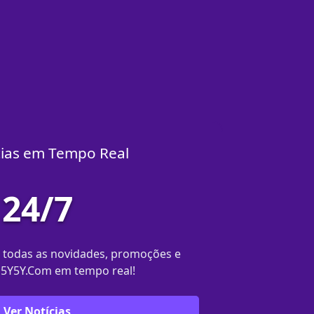
cias em Tempo Real
24/7
e todas as novidades, promoções e
 5Y5Y.Com em tempo real!
Ver Notícias