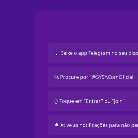
📱 Baixe o app Telegram no seu disp
🔍 Procure por "@5Y5Y.ComOficial"
👆 Toque em "Entrar" ou "Join"
🔔 Ative as notificações para não p