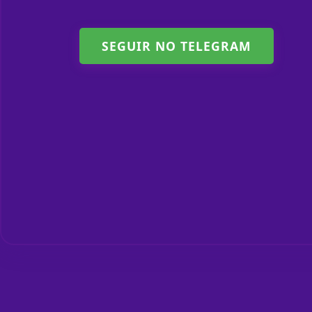
SEGUIR NO TELEGRAM