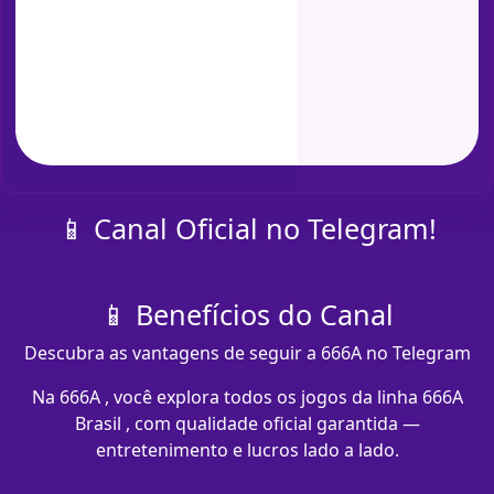
📱 Canal Oficial no Telegram!
📱 Benefícios do Canal
Descubra as vantagens de seguir a 666A no Telegram
Na 666A , você explora todos os jogos da linha 666A
Brasil , com qualidade oficial garantida —
entretenimento e lucros lado a lado.