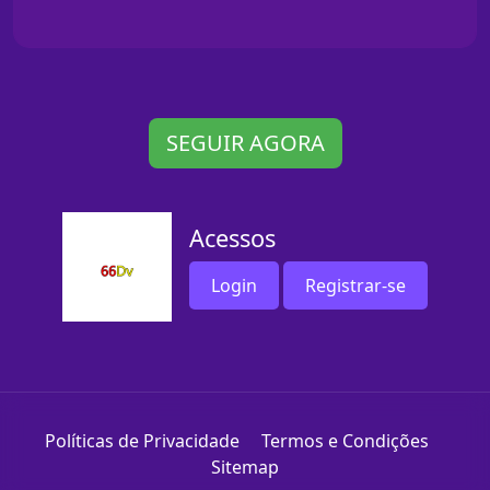
SEGUIR AGORA
Acessos
Login
Registrar-se
Políticas de Privacidade
Termos e Condições
Sitemap