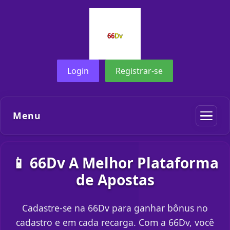
Login
Registrar-se
Menu
📱 66Dv A Melhor Plataforma
de Apostas
Cadastre-se na 66Dv para ganhar bônus no
cadastro e em cada recarga. Com a 66Dv, você