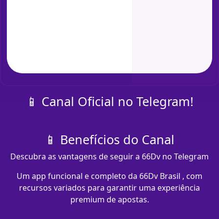
📱 Canal Oficial no Telegram!
📱 Benefícios do Canal
Descubra as vantagens de seguir a 66Dv no Telegram
Um app funcional e completo da 66Dv Brasil , com
recursos variados para garantir uma experiência
premium de apostas.