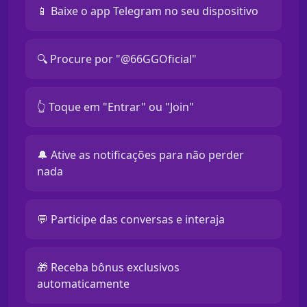
📱 Baixe o app Telegram no seu dispositivo
🔍 Procure por "@66GGOficial"
👆 Toque em "Entrar" ou "Join"
🔔 Ative as notificações para não perder
nada
💬 Participe das conversas e interaja
🎁 Receba bônus exclusivos
automaticamente