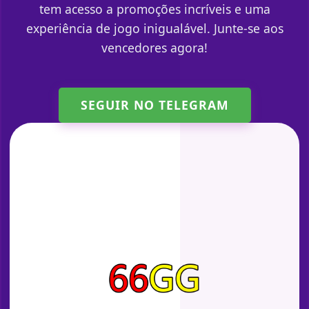
tem acesso a promoções incríveis e uma
experiência de jogo inigualável. Junte-se aos
vencedores agora!
SEGUIR NO TELEGRAM