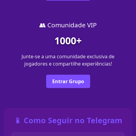
👥 Comunidade VIP
1000+
Junte-se a uma comunidade exclusiva de
jogadores e compartilhe experiências!
Entrar Grupo
📱 Como Seguir no Telegram