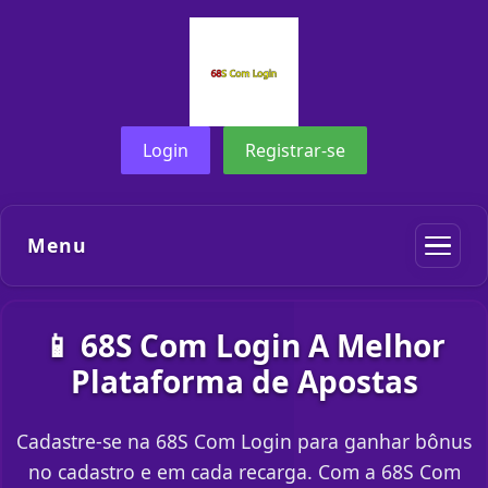
Login
Registrar-se
Menu
📱 68S Com Login A Melhor
Plataforma de Apostas
Cadastre-se na 68S Com Login para ganhar bônus
no cadastro e em cada recarga. Com a 68S Com