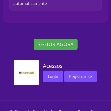
automaticamente
SEGUIR AGORA
Acessos
Login
Registrar-se