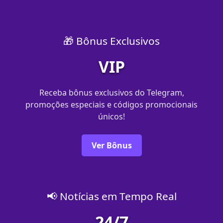
🎁 Bônus Exclusivos
VIP
Receba bônus exclusivos do Telegram,
promoções especiais e códigos promocionais
únicos!
Ver Bônus
📢 Notícias em Tempo Real
24/7