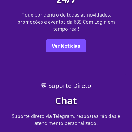
Fique por dentro de todas as novidades,
promoções e eventos da 68S Com Login em
tempo real!
Ver Notícias
💬 Suporte Direto
Chat
Suporte direto via Telegram, respostas rápidas e
atendimento personalizado!