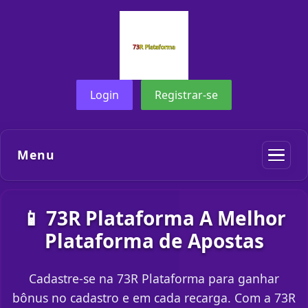
Login
Registrar-se
Menu
📱 73R Plataforma A Melhor
Plataforma de Apostas
Cadastre-se na 73R Plataforma para ganhar
bônus no cadastro e em cada recarga. Com a 73R