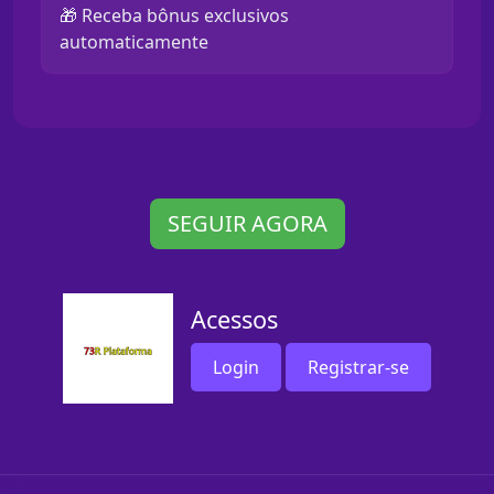
🎁 Receba bônus exclusivos
automaticamente
SEGUIR AGORA
Acessos
Login
Registrar-se