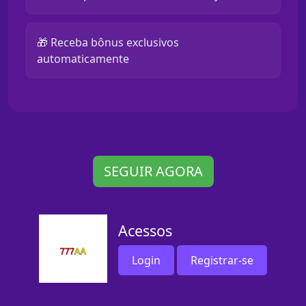
🎁 Receba bônus exclusivos
automaticamente
SEGUIR AGORA
Acessos
Login
Registrar-se