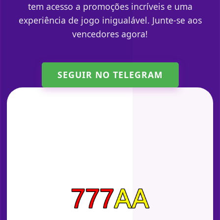
tem acesso a promoções incríveis e uma
experiência de jogo inigualável. Junte-se aos
vencedores agora!
SEGUIR NO TELEGRAM