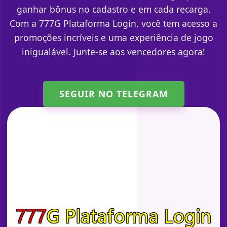
ganhar bônus no cadastro e em cada recarga.
Com a 777G Plataforma Login, você tem acesso a
promoções incríveis e uma experiência de jogo
inigualável. Junte-se aos vencedores agora!
SEGUIR NO TELEGRAM