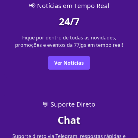
📢 Notícias em Tempo Real
24/7
Fique por dentro de todas as novidades,
promoções e eventos da 77Jgs em tempo real!
Ver Notícias
💬 Suporte Direto
Chat
Suporte direto via Telegram, respostas rápidas e