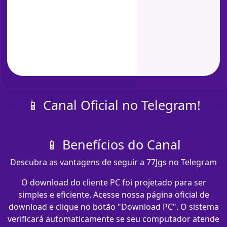
📱 Canal Oficial no Telegram!
📱 Benefícios do Canal
Descubra as vantagens de seguir a 77Jgs no Telegram
O download do cliente PC foi projetado para ser
simples e eficiente. Acesse nossa página oficial de
download e clique no botão "Download PC". O sistema
verificará automaticamente se seu computador atende