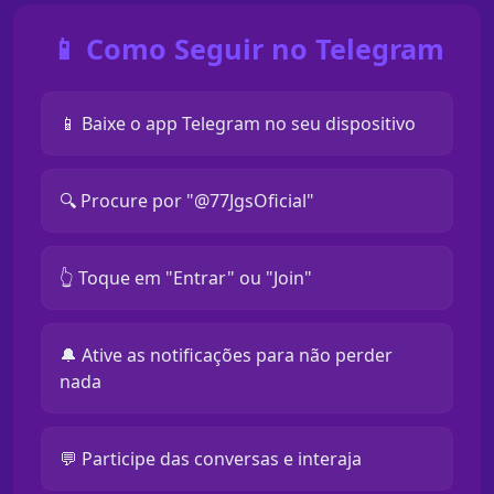
📱 Como Seguir no Telegram
📱 Baixe o app Telegram no seu dispositivo
🔍 Procure por "@77JgsOficial"
👆 Toque em "Entrar" ou "Join"
🔔 Ative as notificações para não perder
nada
💬 Participe das conversas e interaja