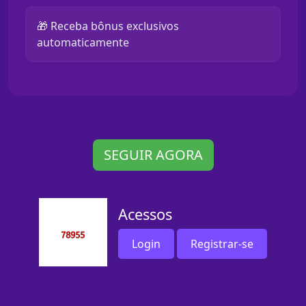
🎁 Receba bônus exclusivos
automaticamente
SEGUIR AGORA
Acessos
Login
Registrar-se