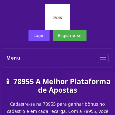
Login
Registrar-se
Menu
📱 78955 A Melhor Plataforma
de Apostas
Cadastre-se na 78955 para ganhar bônus no
cadastro e em cada recarga. Com a 78955, você