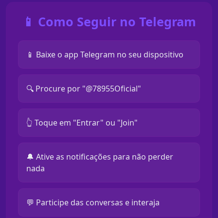
📱 Como Seguir no Telegram
📱 Baixe o app Telegram no seu dispositivo
🔍 Procure por "@78955Oficial"
👆 Toque em "Entrar" ou "Join"
🔔 Ative as notificações para não perder
nada
💬 Participe das conversas e interaja