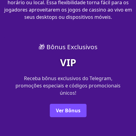
horário ou local. Essa flexibilidade torna fácil para os
jogadores aproveitarem os jogos de cassino ao vivo em
seus desktops ou dispositivos móveis.
🎁 Bônus Exclusivos
VIP
Receba bônus exclusivos do Telegram,
promoções especiais e códigos promocionais
únicos!
Ver Bônus