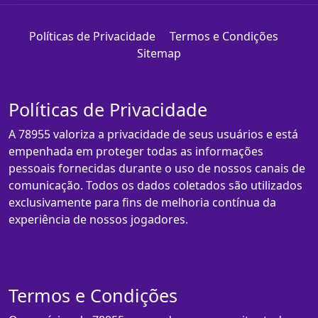
Políticas de Privacidade
Termos e Condições
Sitemap
Políticas de Privacidade
A 78955 valoriza a privacidade de seus usuários e está
empenhada em proteger todas as informações
pessoais fornecidas durante o uso de nossos canais de
comunicação. Todos os dados coletados são utilizados
exclusivamente para fins de melhoria contínua da
experiência de nossos jogadores.
Termos e Condições