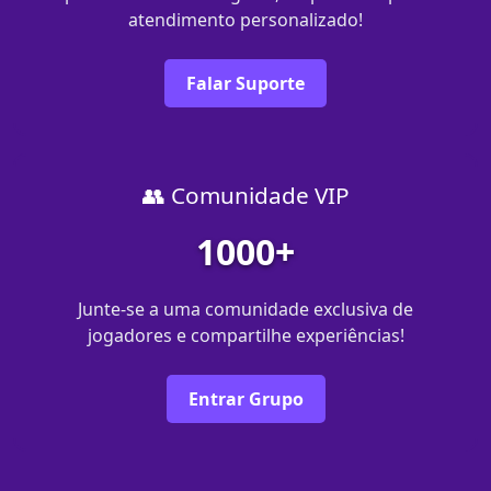
atendimento personalizado!
Falar Suporte
👥 Comunidade VIP
1000+
Junte-se a uma comunidade exclusiva de
jogadores e compartilhe experiências!
Entrar Grupo