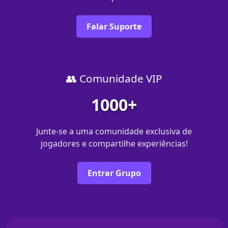
Falar Suporte
👥 Comunidade VIP
1000+
Junte-se a uma comunidade exclusiva de
jogadores e compartilhe experiências!
Entrar Grupo