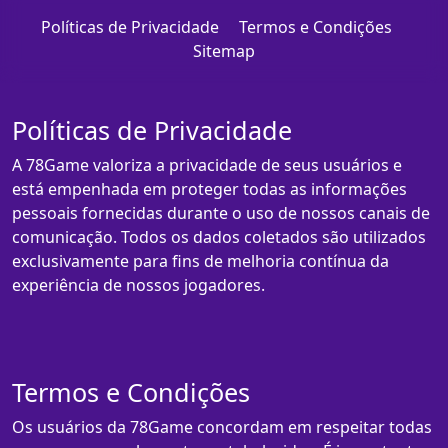
Políticas de Privacidade
Termos e Condições
Sitemap
Políticas de Privacidade
A 78Game valoriza a privacidade de seus usuários e
está empenhada em proteger todas as informações
pessoais fornecidas durante o uso de nossos canais de
comunicação. Todos os dados coletados são utilizados
exclusivamente para fins de melhoria contínua da
experiência de nossos jogadores.
Termos e Condições
Os usuários da 78Game concordam em respeitar todas