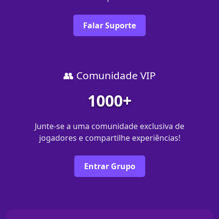
Falar Suporte
👥 Comunidade VIP
1000+
Junte-se a uma comunidade exclusiva de
jogadores e compartilhe experiências!
Entrar Grupo