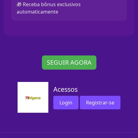
🎁 Receba bônus exclusivos
automaticamente
SEGUIR AGORA
Acessos
Login
Registrar-se