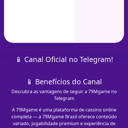
📱 Canal Oficial no Telegram!
📱 Benefícios do Canal
Descubra as vantagens de seguir a 79Mgame no
Telegram
A 79Mgame é uma plataforma de cassino online
completa — a 79Mgame Brasil oferece conteúdo
variado, jogabilidade premium e experiência de