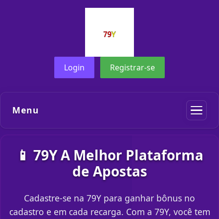
Login
Registrar-se
Menu
📱 79Y A Melhor Plataforma
de Apostas
Cadastre-se na 79Y para ganhar bônus no
cadastro e em cada recarga. Com a 79Y, você tem