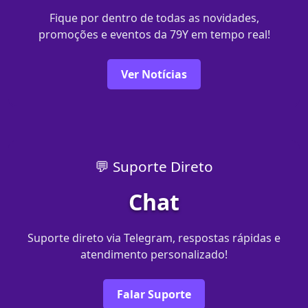
Fique por dentro de todas as novidades,
promoções e eventos da 79Y em tempo real!
Ver Notícias
💬 Suporte Direto
Chat
Suporte direto via Telegram, respostas rápidas e
atendimento personalizado!
Falar Suporte