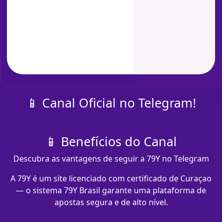
📱 Canal Oficial no Telegram!
📱 Benefícios do Canal
Descubra as vantagens de seguir a 79Y no Telegram
A 79Y é um site licenciado com certificado de Curaçao
— o sistema 79Y Brasil garante uma plataforma de
apostas segura e de alto nível.