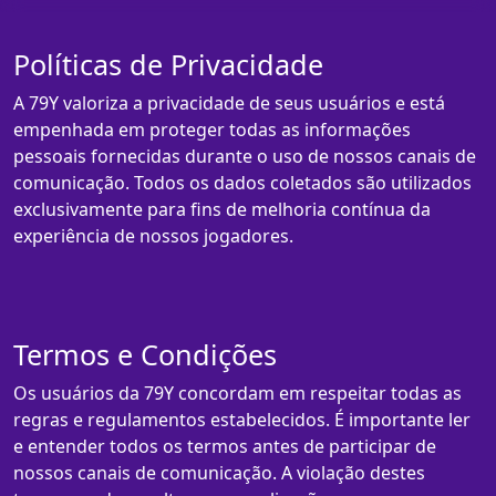
Políticas de Privacidade
A 79Y valoriza a privacidade de seus usuários e está
empenhada em proteger todas as informações
pessoais fornecidas durante o uso de nossos canais de
comunicação. Todos os dados coletados são utilizados
exclusivamente para fins de melhoria contínua da
experiência de nossos jogadores.
Termos e Condições
Os usuários da 79Y concordam em respeitar todas as
regras e regulamentos estabelecidos. É importante ler
e entender todos os termos antes de participar de
nossos canais de comunicação. A violação destes