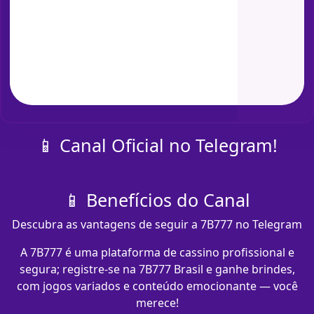
📱 Canal Oficial no Telegram!
📱 Benefícios do Canal
Descubra as vantagens de seguir a 7B777 no Telegram
A 7B777 é uma plataforma de cassino profissional e
segura; registre-se na 7B777 Brasil e ganhe brindes,
com jogos variados e conteúdo emocionante — você
merece!