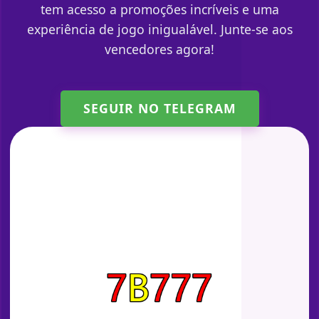
tem acesso a promoções incríveis e uma
experiência de jogo inigualável. Junte-se aos
vencedores agora!
SEGUIR NO TELEGRAM