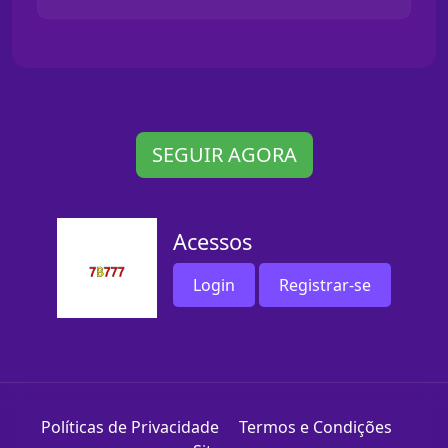
SEGUIR AGORA
Acessos
Login
Registrar-se
Políticas de Privacidade
Termos e Condições